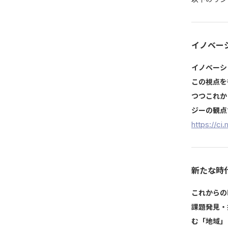
イノベー
イノベーシ
この視点を
つつこれか
ジーの観点
https://c
新たな時
これからの
課題発見・
む「地域」