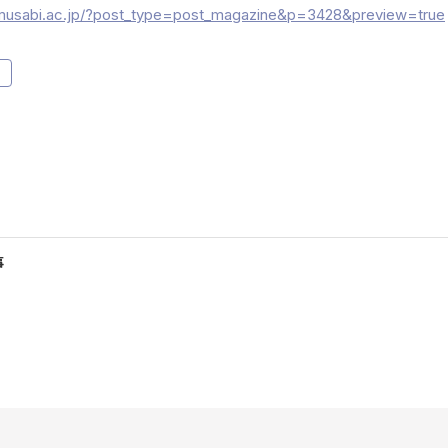
i.musabi.ac.jp/?post_type=post_magazine&p=3428&preview=true
事