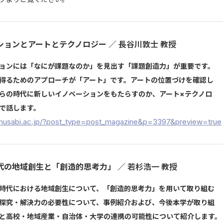
ションとアートとテクノロジー
／ 長谷川敦士 教授
ョンには「なにが課題なのか」を見出す「課題創造力」が重要です。
得るためのアプローチが「アート」です。アートの位置づけを確認し
らの時代に新しいイノベーションをもたらすのか、アート×テクノロ
で話します。
i.musabi.ac.jp/?post_type=post_magazine&p=3397&preview=true
代の地域創生と「創造的思考力」
／ 若杉浩一 教授
時代における地域創生について、「創造的思考力」を用いて取り組む
探究・解決力の必要性について、事例紹介および、今後本学が取り組
と高校・地域産業・自治体・大学の連携の可能性について紹介します。