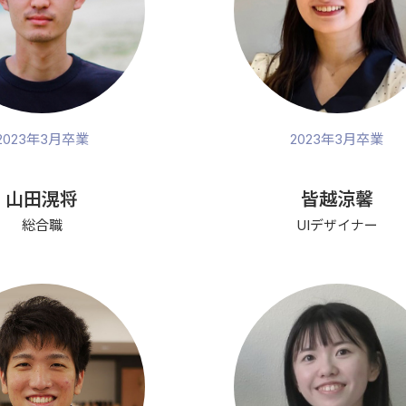
2023年3月卒業
2023年3月卒業
山田滉将
皆越涼馨
総合職
UIデザイナー