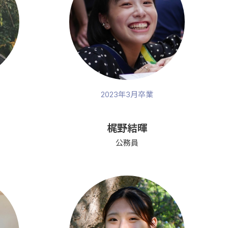
2023年3月卒業
梶野結暉
公務員