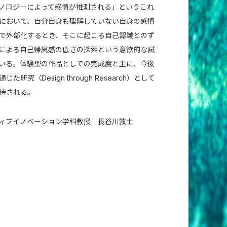
ノロジーによって感情が推測される」というこれ
において、⾃分⾃⾝も理解していない⾃⾝の感情
で外部化するとき、そこに起こる⾃⼰認識とのず
による⾃⼰帰属感の低さの探索という意欲的な試
いる。体験型の作品としての完成度と主に、今後
た研究（Design through Research）として
待される。
ィブイノベーション学科教授 ⻑⾕川敦士