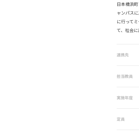
日本橋浜町
ャンパスに
に行ってミ
て、社会に
連携先
担当教員
実施年度
定員