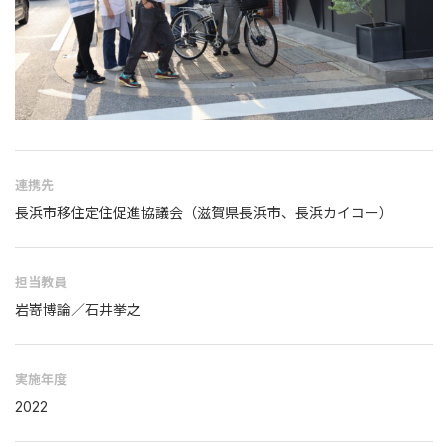
連携先
⻑浜市移住定住促進協議会（滋賀県⻑浜市、⻑浜カイコー）
担当教員
岩嵜博論／⽯井挙之
実施年度
2022