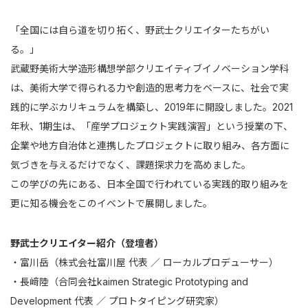
「全国には自ら道を切り拓く、野武士クリエイターたちがい
る。」
武蔵野美術大学造形構想学部クリエイティブイノベーション学科
は、美術大学で得られる力や創造的思考力をベースに、社会で実
践的に学ぶカリキュラムを構築し、2019年に開設しました。2021
年秋、1期生は、「産学プロジェクト実践演習」という授業の下、
企業や地方自治体と連携したプロジェクトに取り組み、各方面に
気づきを与えるだけでなく、課題探求力を高めました。
この学びの先にある、日本全国で行われている実践的取り組みを
更に知る機会をこのイベントで展開しました。
野武士クリエイター紹介（登壇者）
・富川岳（株式会社富川屋 代表 ／ ローカルプロデューサー）
・長﨑陸（合同会社kaimen Strategic Prototyping and
Development 代表 ／ プロトタイピング研究家）