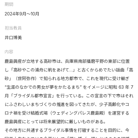
期間
2024年9月〜10月
担当教員
井口博美
内容
鹿島興産が立地する高砂市は、兵庫県南部播磨平野の東部に位置
し「高砂やこの浦舟に帆をあげて…」と古くからめでたい謡曲「高
砂」（世阿弥作）で知られる地方都市で、これを現代に受け継ぎ
“生涯のなかでの男女が夢をかたるまち” をイメージに昭和 63 年 7
月「ブライダル都市宣言」を行っている。この宣言の下で市はそれ
にふさわしいまちづくりの推進を図ってきたが、少子高齢化やコ
ロナ禍を受け結婚式場（ウェディングパレス鹿島殿）を運営する
鹿島興産にとっては将来展望的に厳しいものがある。
その地方に共通するブライダル事情を打破することを目的に、今