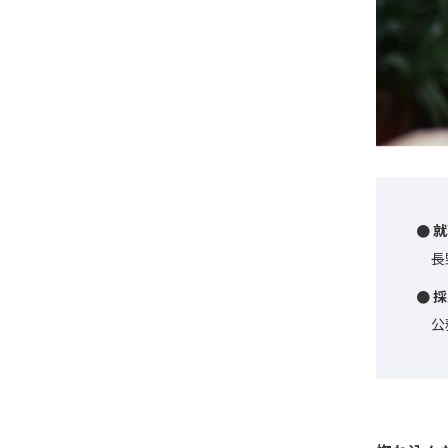
● 
長
● 
公